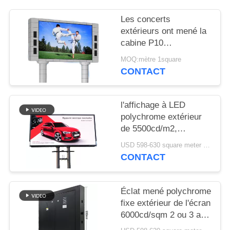
Les concerts
extérieurs ont mené la
cabine P10
320mm*160mm
MOQ:mètre 1square
polychromes du DJ 2
CONTACT
ans de garantie
l'affichage à LED
polychrome extérieur
de 5500cd/m2,
Publicité extérieure a
USD 598-630 square meter MOQ:1 mètre carré
mené l'écran de
CONTACT
visualisation P5
Éclat mené polychrome
fixe extérieur de l'écran
6000cd/sqm 2 ou 3 ans
de garantie