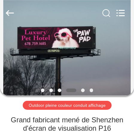
2026
Melton
optoelectronics
co.,
LTD.
All
Rights
Reserved.
MAISON
PRODUITS
AU
SUJET
DE
NOUS
Outdoor pleine couleur conduit affichage
VISITE
Grand fabricant mené de Shenzhen
D'USINE
d'écran de visualisation P16