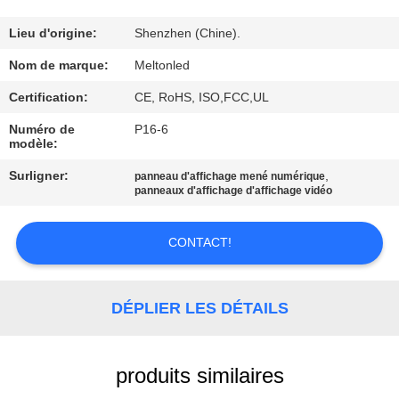
CONTRÔLE
Lieu d'origine:
Shenzhen (Chine).
DE
Nom de marque:
Meltonled
QUALITÉ
Certification:
CE, RoHS, ISO,FCC,UL
Numéro de
P16-6
modèle:
COMPANY
NEWS
Surligner:
,
panneau d'affichage mené numérique
panneaux d'affichage d'affichage vidéo
PLAN
CONTACT!
DU
SITE
DÉPLIER LES DÉTAILS
PRIVACY
produits similaires
POLICY