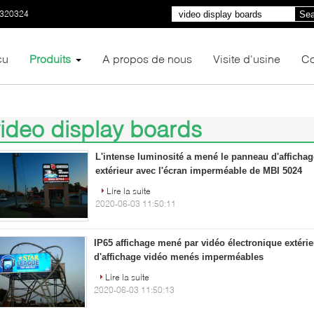
0320324
Sea
çu
Produits
A propos de nous
Visite d'usine
Co
ideo display boards
00)
L'intense luminosité a mené le panneau d'afficha
extérieur avec l'écran imperméable de MBI 5024
Lire la suite
2020-06-03 11:50:11
IP65 affichage mené par vidéo électronique extéri
d'affichage vidéo menés imperméables
Lire la suite
2020-06-03 11:50:13