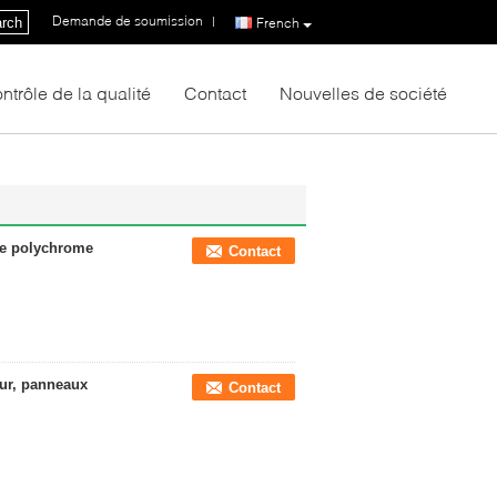
Demande de soumission
|
rch
French
ntrôle de la qualité
Contact
Nouvelles de société
ge polychrome
Contact
eur, panneaux
Contact