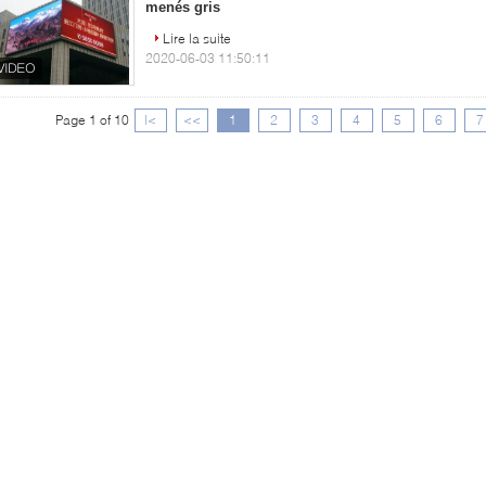
menés gris
Lire la suite
2020-06-03 11:50:11
Page 1 of 10
|<
<<
1
2
3
4
5
6
7