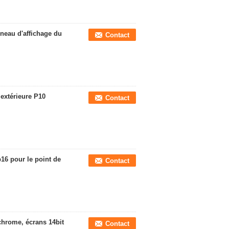
neau d'affichage du
Contact
 extérieure P10
Contact
16 pour le point de
Contact
chrome, écrans 14bit
Contact