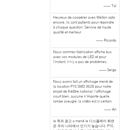
—— Tal
Heureux de coopérer avec Melton opto
encore, ils sont patients pour répondre
à chaque question. Service de haute
qualité et meilleur.
—— Ricardo
Nous sommes fabrication affiche bus
avec vos modules de LED et pour
l'instant, il n'y a pas de problèmes.
—— Sergo
Nous avons fait un affichage mené de
la location P10 SMD 3528 pour notre
projet de théâtre national, l'affichage
court bien, aucune n'importe quelle
lampe aveugle, la vidéo est si certain.
—— Ari
le 옥외 광고 a mené le 디스플레이 화면
은 우리 나라에서 인기가 높습니다. P10,