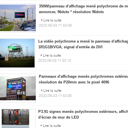
350W/panneau d'affichage mené polychrome de m
annoncer, 96dots * résolution 96dots
Lire la suite
2020-06-03 11:50:08
La vidéo polychrome a mené le panneau d'affichag
1R1G1B/VGA, signal d'entrée de DVI
Lire la suite
2020-06-03 11:50:10
Panneaux d'affichage menés polychromes extérieu
résolution de P20mm avec le pixel 4096
Lire la suite
2020-06-03 11:50:06
P3.91 signes menés polychromes extérieurs, affic
d'écran de mur de LED
Lire la suite