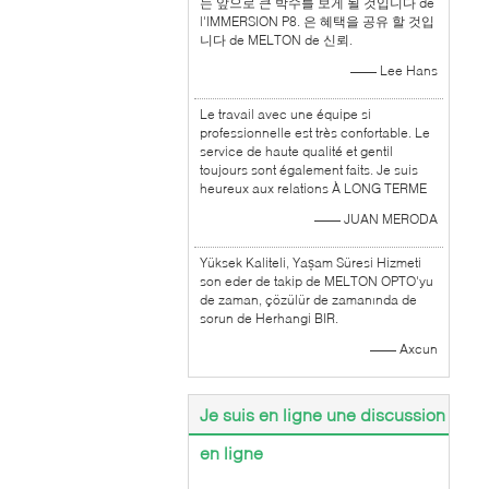
는 앞으로 큰 박수를 보게 될 것입니다 de
l'IMMERSION P8. 은 혜택을 공유 할 것입
니다 de MELTON de 신뢰.
—— Lee Hans
Le travail avec une équipe si
professionnelle est très confortable. Le
service de haute qualité et gentil
toujours sont également faits. Je suis
heureux aux relations À LONG TERME
—— JUAN MERODA
Yüksek Kaliteli, Yașam Süresi Hizmeti
son eder de takip de MELTON OPTO'yu
de zaman, çözülür de zamanında de
sorun de Herhangi BIR.
—— Axcun
Je suis en ligne une discussion
en ligne