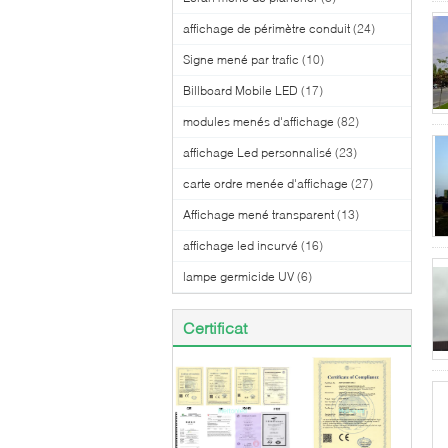
affichage de périmètre conduit
(24)
Signe mené par trafic
(10)
Billboard Mobile LED
(17)
modules menés d'affichage
(82)
affichage Led personnalisé
(23)
carte ordre menée d'affichage
(27)
Affichage mené transparent
(13)
affichage led incurvé
(16)
lampe germicide UV
(6)
Certificat