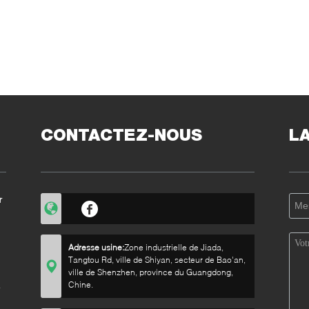
CONTACTEZ-NOUS
L
r
Adresse usine:
Zone industrielle de Jiada,
Tangtou Rd, ville de Shiyan, secteur de Bao'an,
ville de Shenzhen, province du Guangdong,
s
Chine.