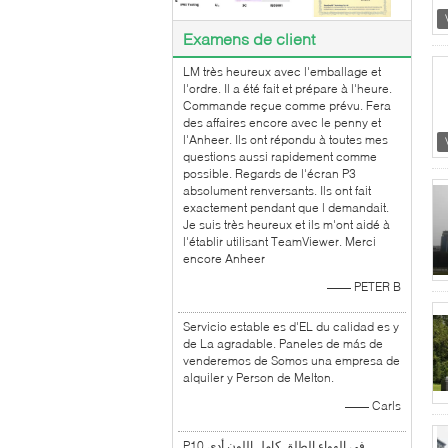
Examens de client
LM très heureux avec l'emballage et
l'ordre. Il a été fait et prépare à l'heure.
Commande reçue comme prévu. Fera
des affaires encore avec le penny et
l'Anheer. Ils ont répondu à toutes mes
questions aussi rapidement comme
possible. Regards de l'écran P3
absolument renversants. Ils ont fait
exactement pendant que l demandait.
Je suis très heureux et ils m'ont aidé à
l'établir utilisant TeamViewer. Merci
encore Anheer
—— PETER B
Servicio estable es d'EL du calidad es y
de La agradable. Paneles de más de
venderemos de Somos una empresa de
alquiler y Person de Melton.
—— Carls
P10 في الهواء الطلق كامل اللون أدى