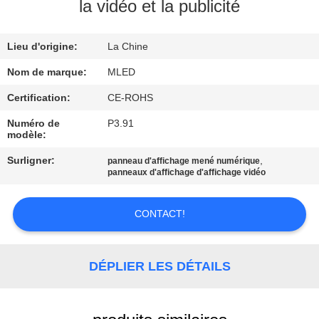
la vidéo et la publicité
CONTRÔLE
Lieu d'origine:
La Chine
DE
QUALITÉ
Nom de marque:
MLED
Certification:
CE-ROHS
COMPANY
Numéro de
P3.91
modèle:
NEWS
Surligner:
,
panneau d'affichage mené numérique
panneaux d'affichage d'affichage vidéo
PLAN
DU
CONTACT!
SITE
DÉPLIER LES DÉTAILS
PRIVACY
POLICY