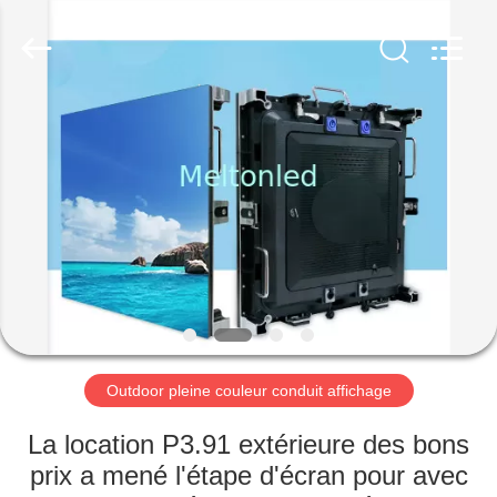
2026
Melton
optoelectronics
co.,
LTD.
All
Rights
Reserved.
MAISON
PRODUITS
AU
SUJET
DE
NOUS
Outdoor pleine couleur conduit affichage
VISITE
La location P3.91 extérieure des bons
D'USINE
prix a mené l'étape d'écran pour avec