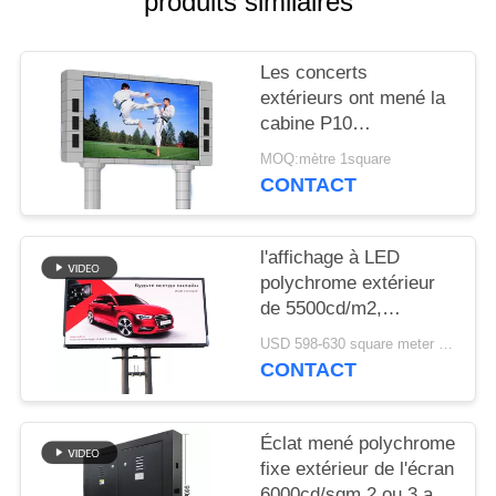
produits similaires
Les concerts
extérieurs ont mené la
cabine P10
320mm*160mm
MOQ:mètre 1square
polychromes du DJ 2
CONTACT
ans de garantie
l'affichage à LED
polychrome extérieur
de 5500cd/m2,
Publicité extérieure a
USD 598-630 square meter MOQ:1 mètre carré
mené l'écran de
CONTACT
visualisation P5
Éclat mené polychrome
fixe extérieur de l'écran
6000cd/sqm 2 ou 3 ans