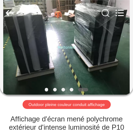
2026
Melton
optoelectronics
co.,
LTD.
All
Rights
Reserved.
MAISON
PRODUITS
AU
SUJET
DE
NOUS
Outdoor pleine couleur conduit affichage
VISITE
Affichage d'écran mené polychrome
D'USINE
extérieur d'intense luminosité de P10