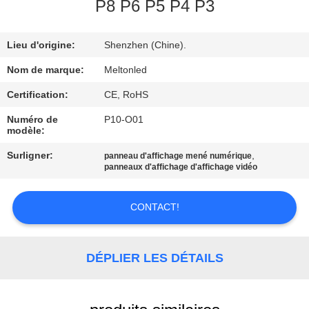
P8 P6 P5 P4 P3
CONTRÔLE
Lieu d'origine:
Shenzhen (Chine).
DE
QUALITÉ
Nom de marque:
Meltonled
Certification:
CE, RoHS
COMPANY
Numéro de
P10-O01
modèle:
NEWS
Surligner:
,
panneau d'affichage mené numérique
panneaux d'affichage d'affichage vidéo
PLAN
DU
CONTACT!
SITE
DÉPLIER LES DÉTAILS
PRIVACY
POLICY