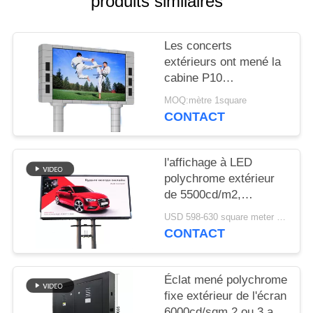
produits similaires
Les concerts
extérieurs ont mené la
cabine P10
320mm*160mm
MOQ:mètre 1square
polychromes du DJ 2
CONTACT
ans de garantie
l'affichage à LED
polychrome extérieur
de 5500cd/m2,
Publicité extérieure a
USD 598-630 square meter MOQ:1 mètre carré
mené l'écran de
CONTACT
visualisation P5
Éclat mené polychrome
fixe extérieur de l'écran
6000cd/sqm 2 ou 3 ans