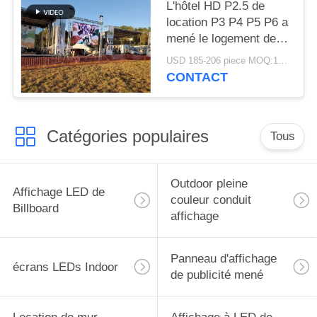
L'hôtel HD P2.5 de
location P3 P4 P5 P6 a
mené le logement de
panneaux/location
USD 185-206 piece MOQ:1piece
menée de mur
CONTACT
d'affichage
Catégories populaires
Tous
Outdoor pleine
Affichage LED de
couleur conduit
Billboard
affichage
Panneau d'affichage
écrans LEDs Indoor
de publicité mené