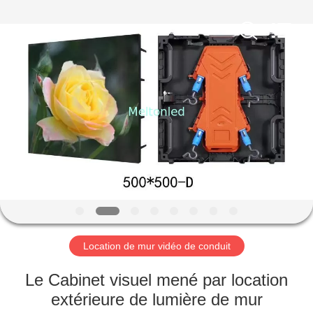
2026
Melton
optoelectronics
co.,
LTD.
All
Rights
Reserved.
MAISON
PRODUITS
AU
SUJET
DE
NOUS
Location de mur vidéo de conduit
VISITE
Le Cabinet visuel mené par location
D'USINE
extérieure de lumière de mur