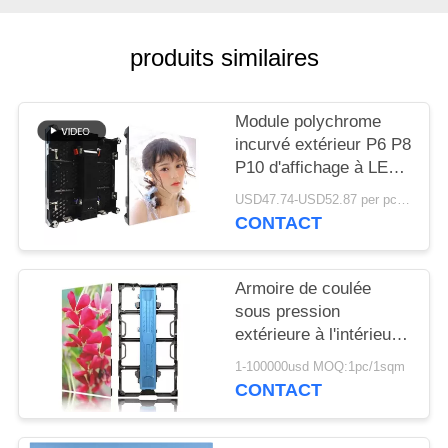
produits similaires
Module polychrome
incurvé extérieur P6 P8
P10 d'affichage à LED
de service avant avec
USD47.74-USD52.87 per pc MOQ:1PC
l'aimant
CONTACT
Armoire de coulée
sous pression
extérieure à l'intérieur
de différentes tailles P2
1-100000usd MOQ:1pc/1sqm
P3 P4 P5 P6 P8 P10
CONTACT
Location de mur vidéo
LED