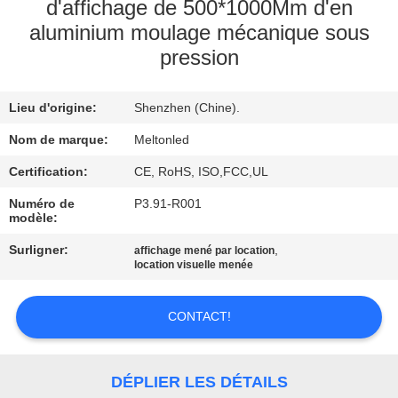
d'affichage de 500*1000Mm d'en
aluminium moulage mécanique sous
CONTRÔLE
pression
DE
QUALITÉ
Lieu d'origine:
Shenzhen (Chine).
Nom de marque:
Meltonled
COMPANY
Certification:
CE, RoHS, ISO,FCC,UL
NEWS
Numéro de
P3.91-R001
modèle:
PLAN
Surligner:
,
affichage mené par location
DU
location visuelle menée
SITE
CONTACT!
PRIVACY
POLICY
DÉPLIER LES DÉTAILS