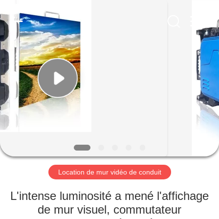
2026
Melton
optoelectronics
co.,
LTD.
All
Rights
Reserved.
MAISON
PRODUITS
AU
SUJET
DE
NOUS
Location de mur vidéo de conduit
VISITE
L'intense luminosité a mené l'affichage
D'USINE
de mur visuel, commutateur