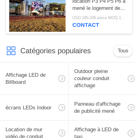
location P3 P4 P5 P6 a
mené le logement de
panneaux/location
USD 185-206 piece MOQ:1piece
menée de mur
CONTACT
d'affichage
Catégories populaires
Tous
Outdoor pleine
Affichage LED de
couleur conduit
Billboard
affichage
Panneau d'affichage
écrans LEDs Indoor
de publicité mené
Location de mur
Affichage à LED de
vidéo de conduit
taxi