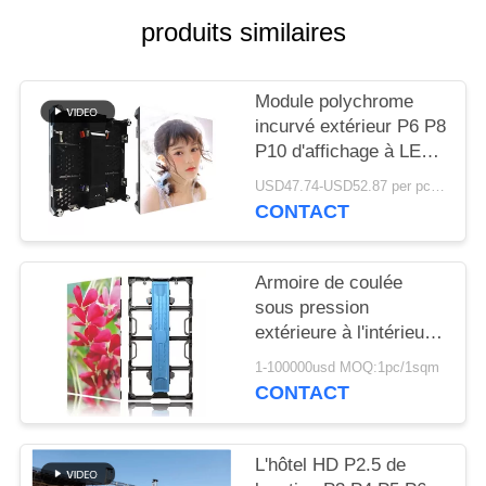
produits similaires
Module polychrome
incurvé extérieur P6 P8
P10 d'affichage à LED
de service avant avec
USD47.74-USD52.87 per pc MOQ:1PC
l'aimant
CONTACT
Armoire de coulée
sous pression
extérieure à l'intérieur
de différentes tailles P2
1-100000usd MOQ:1pc/1sqm
P3 P4 P5 P6 P8 P10
CONTACT
Location de mur vidéo
LED
L'hôtel HD P2.5 de