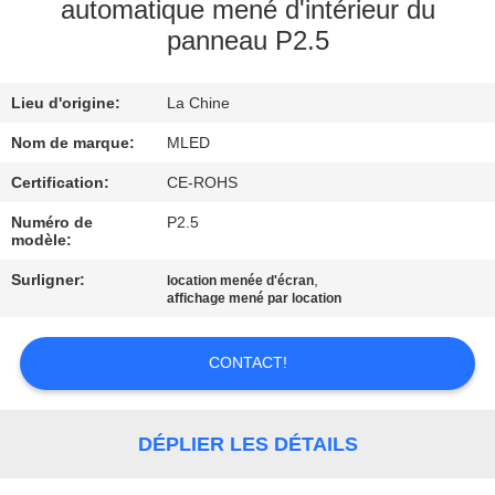
automatique mené d'intérieur du
panneau P2.5
CONTRÔLE
DE
Lieu d'origine:
La Chine
QUALITÉ
Nom de marque:
MLED
COMPANY
Certification:
CE-ROHS
NEWS
Numéro de
P2.5
modèle:
Surligner:
,
location menée d'écran
PLAN
affichage mené par location
DU
SITE
CONTACT!
PRIVACY
DÉPLIER LES DÉTAILS
POLICY