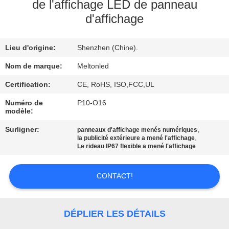
de l'affichage LED de panneau
d'affichage
CONTRÔLE
DE
Lieu d'origine:
Shenzhen (Chine).
QUALITÉ
Nom de marque:
Meltonled
COMPANY
Certification:
CE, RoHS, ISO,FCC,UL
NEWS
Numéro de
P10-O16
modèle:
Surligner:
,
panneaux d'affichage menés numériques
PLAN
,
la publicité extérieure a mené l'affichage
Le rideau IP67 flexible a mené l'affichage
DU
SITE
CONTACT!
PRIVACY
DÉPLIER LES DÉTAILS
POLICY