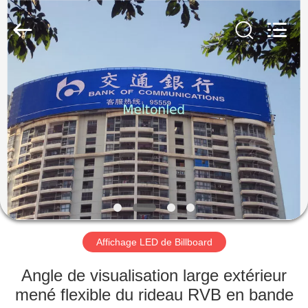
2026
Melton
optoelectronics
co.,
LTD.
All
Rights
Reserved.
MAISON
PRODUITS
AU
SUJET
DE
NOUS
Affichage LED de Billboard
VISITE
Angle de visualisation large extérieur
D'USINE
mené flexible du rideau RVB en bande