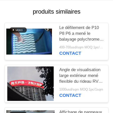
produits similaires
Le défilement de P10
P8 P6 a mené le
balayage polychrome
extérieur de l'affichage
400-700usd/sqm MOQ:1pc/1sqm
IP68 1/4s de panneau
CONTACT
d'affichage
Angle de visualisation
large extérieur mené
flexible du rideau RVB
en bande de l'affichage
1000usd/sqm MOQ:1pc/1sqm
LED de panneau
CONTACT
d'affichage
Affichage de panneaux