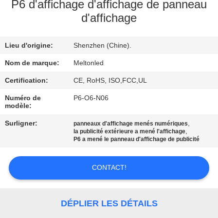
P6 d'affichage d'affichage de panneau
d'affichage
CONTRÔLE
DE
Lieu d'origine:
Shenzhen (Chine).
QUALITÉ
Nom de marque:
Meltonled
COMPANY
Certification:
CE, RoHS, ISO,FCC,UL
NEWS
Numéro de
P6-O6-N06
modèle:
Surligner:
,
panneaux d'affichage menés numériques
PLAN
,
la publicité extérieure a mené l'affichage
P6 a mené le panneau d'affichage de publicité
DU
SITE
CONTACT!
PRIVACY
DÉPLIER LES DÉTAILS
POLICY