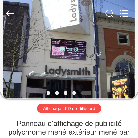
2026
Melton
optoelectronics
co.,
LTD.
All
Rights
Reserved.
MAISON
PRODUITS
AU
SUJET
DE
NOUS
Affichage LED de Billboard
VISITE
Panneau d'affichage de publicité
D'USINE
polychrome mené extérieur mené par