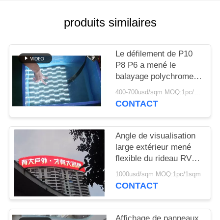
produits similaires
Le défilement de P10
P8 P6 a mené le
balayage polychrome
extérieur de l'affichage
400-700usd/sqm MOQ:1pc/1sqm
IP68 1/4s de panneau
CONTACT
d'affichage
Angle de visualisation
large extérieur mené
flexible du rideau RVB
en bande de l'affichage
1000usd/sqm MOQ:1pc/1sqm
LED de panneau
CONTACT
d'affichage
Affichage de panneaux