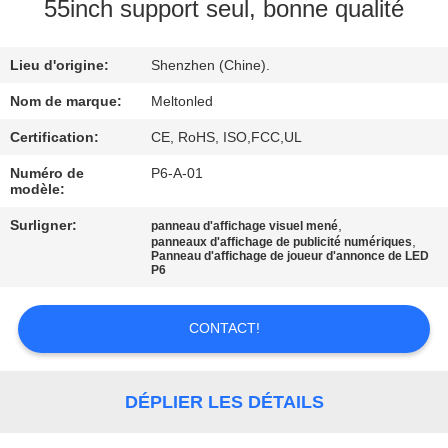
55inch support seul, bonne qualité
CONTRÔLE
Lieu d'origine:
Shenzhen (Chine).
DE
QUALITÉ
Nom de marque:
Meltonled
Certification:
CE, RoHS, ISO,FCC,UL
COMPANY
Numéro de
P6-A-01
modèle:
NEWS
Surligner:
,
panneau d'affichage visuel mené
,
panneaux d'affichage de publicité numériques
Panneau d'affichage de joueur d'annonce de LED
PLAN
P6
DU
SITE
CONTACT!
PRIVACY
DÉPLIER LES DÉTAILS
POLICY