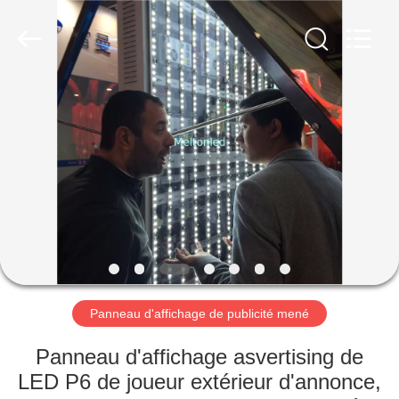
2026
Melton
optoelectronics
co.,
LTD.
All
Rights
Reserved.
MAISON
PRODUITS
AU
SUJET
DE
NOUS
Panneau d'affichage de publicité mené
VISITE
Panneau d'affichage asvertising de
D'USINE
LED P6 de joueur extérieur d'annonce,