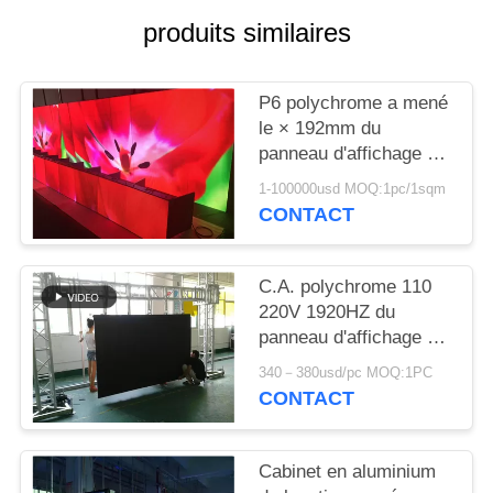
produits similaires
P6 polychrome a mené
le × 192mm du
panneau d'affichage de
publicité 192 pour des
1-100000usd MOQ:1pc/1sqm
supports publicitaires
CONTACT
C.A. polychrome 110
220V 1920HZ du
panneau d'affichage de
publicité de P3.91 4,81
340－380usd/pc MOQ:1PC
LED 500*1000mm
CONTACT
Cabinet en aluminium