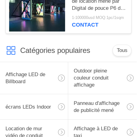
de location mené par
Digital de pouce P6 du
joueur 55 de panneau
1-100000usd MOQ:1pc/1sqm
d'affichage de publicité
CONTACT
Catégories populaires
Tous
Outdoor pleine
Affichage LED de
couleur conduit
Billboard
affichage
Panneau d'affichage
écrans LEDs Indoor
de publicité mené
Location de mur
Affichage à LED de
vidéo de conduit
taxi