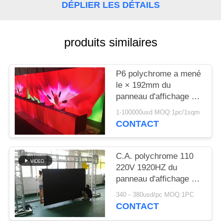
DÉPLIER LES DÉTAILS
produits similaires
P6 polychrome a mené
le × 192mm du
panneau d'affichage de
publicité 192 pour des
1-100000usd MOQ:1pc/1sqm
supports publicitaires
CONTACT
C.A. polychrome 110
220V 1920HZ du
panneau d'affichage de
publicité de P3.91 4,81
340－380usd/pc MOQ:1PC
LED 500*1000mm
CONTACT