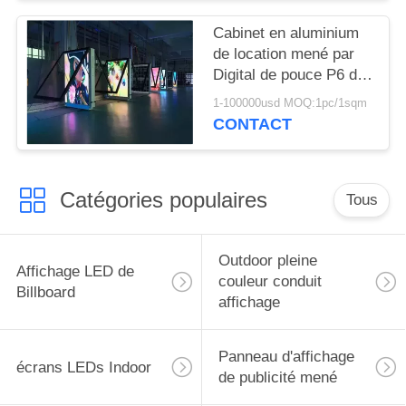
Cabinet en aluminium
de location mené par
Digital de pouce P6 du
joueur 55 de panneau
1-100000usd MOQ:1pc/1sqm
d'affichage de publicité
CONTACT
Catégories populaires
Tous
Outdoor pleine
Affichage LED de
couleur conduit
Billboard
affichage
Panneau d'affichage
écrans LEDs Indoor
de publicité mené