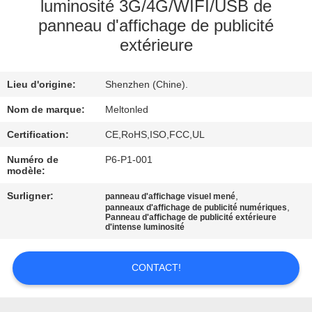
luminosité 3G/4G/WIFI/USB de
panneau d'affichage de publicité
CONTRÔLE
extérieure
DE
QUALITÉ
Lieu d'origine:
Shenzhen (Chine).
Nom de marque:
Meltonled
COMPANY
Certification:
CE,RoHS,ISO,FCC,UL
NEWS
Numéro de
P6-P1-001
modèle:
PLAN
Surligner:
,
panneau d'affichage visuel mené
DU
,
panneaux d'affichage de publicité numériques
Panneau d'affichage de publicité extérieure
SITE
d'intense luminosité
CONTACT!
PRIVACY
POLICY