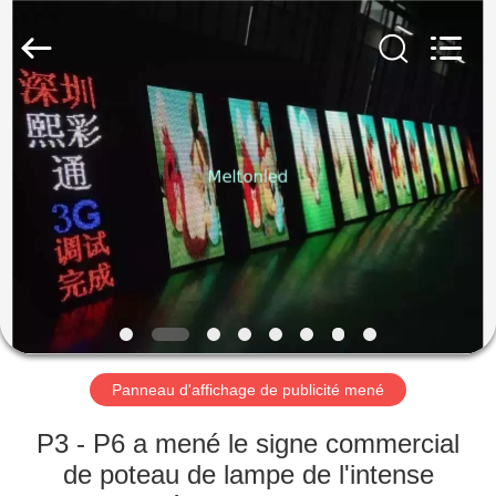
2026
Melton
optoelectronics
co.,
LTD.
All
Rights
Reserved.
MAISON
PRODUITS
AU
SUJET
DE
NOUS
Panneau d'affichage de publicité mené
VISITE
P3 - P6 a mené le signe commercial
D'USINE
de poteau de lampe de l'intense