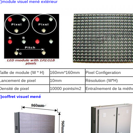
2)module visuel mené extérieur
Taille de module (W * H)
160mm*160mm
Pixel Configeration
Lancement de pixel
10mm
Résolution (W*H)
Densité de pixel
10000 points/m2
Entraînement de la mét
3)coffret visuel mené