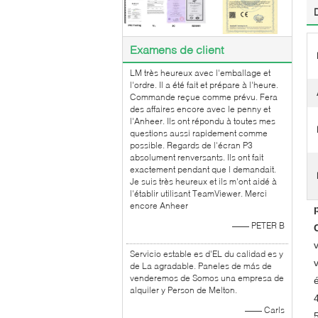
Examens de client
LM très heureux avec l'emballage et
l'ordre. Il a été fait et prépare à l'heure.
Commande reçue comme prévu. Fera
des affaires encore avec le penny et
l'Anheer. Ils ont répondu à toutes mes
questions aussi rapidement comme
possible. Regards de l'écran P3
absolument renversants. Ils ont fait
exactement pendant que l demandait.
Je suis très heureux et ils m'ont aidé à
l'établir utilisant TeamViewer. Merci
encore Anheer
—— PETER B
Servicio estable es d'EL du calidad es y
de La agradable. Paneles de más de
venderemos de Somos una empresa de
alquiler y Person de Melton.
—— Carls