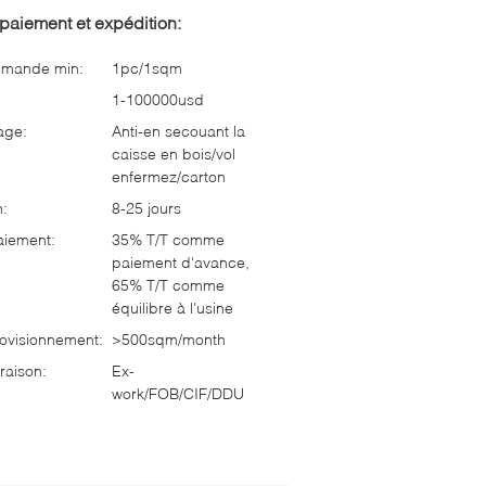
paiement et expédition:
mmande min:
1pc/1sqm
1-100000usd
age:
Anti-en secouant la
caisse en bois/vol
enfermez/carton
n:
8-25 jours
aiement:
35% T/T comme
paiement d'avance,
65% T/T comme
équilibre à l'usine
ovisionnement:
>500sqm/month
raison:
Ex-
work/FOB/CIF/DDU