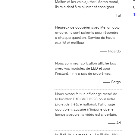
Melton et les vois ajuster l'écran mené,
ils m'aident à m'ajuster et enseigner.
u
—— Tal
Heureux de coopérer avec Melton opto
encore, ils sont patients pour répondre
à chaque question. Service de haute
qualité et meilleur.
—— Ricardo
Nous sommes fabrication affiche bus
avec vos modules de LED et pour
l'instant, il n'y a pas de problèmes.
—— Sergo
Nous avons fait un affichage mené de
la location P10 SMD 3528 pour notre
projet de théâtre national, l'affichage
court bien, aucune n'importe quelle
lampe aveugle, la vidéo est si certain.
—— Ari
le 옥외 광고 a mené le 디스플레이 화면