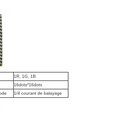
1R, 1G, 1B
16dots*16dots
hode
1/4 courant de balayage