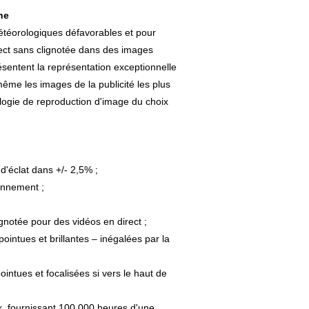
ne
étéorologiques défavorables et pour
irect sans clignotée dans des images
résentent la représentation exceptionnelle
ême les images de la publicité les plus
ologie de reproduction d'image du choix
d'éclat dans +/- 2,5% ;
onnement ;
gnotée pour des vidéos en direct ;
ointues et brillantes – inégalées par la
intues et focalisées si vers le haut de
ux, fournissant 100.000 heures d'une