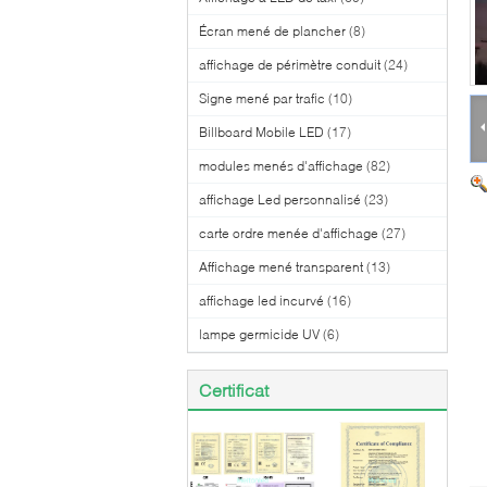
Écran mené de plancher
(8)
affichage de périmètre conduit
(24)
Signe mené par trafic
(10)
Billboard Mobile LED
(17)
modules menés d'affichage
(82)
affichage Led personnalisé
(23)
carte ordre menée d'affichage
(27)
Affichage mené transparent
(13)
affichage led incurvé
(16)
lampe germicide UV
(6)
Certificat