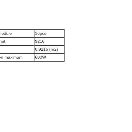
module
36pcs
net
9216
0,9216 (m2)
on maximum
600W