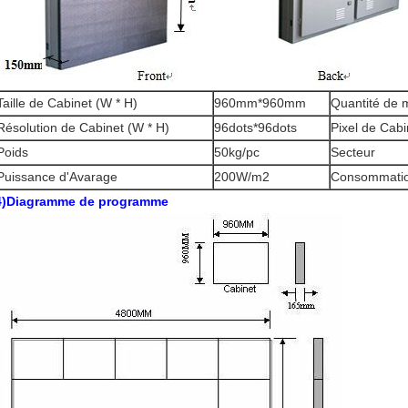
Taille de Cabinet (W * H)
960mm*960mm
Quantité de 
Résolution de Cabinet (W * H)
96dots*96dots
Pixel de Cabi
Poids
50kg/pc
Secteur
Puissance d'Avarage
200W/m2
Consommati
4)
Diagramme de programme