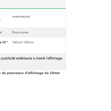
Imperméable
:
r:
Polychrome
e (W *
160mm*160mm
a publicité extérieure a mené l'affichage
,
ts de panneaux d'affichage de 10mm