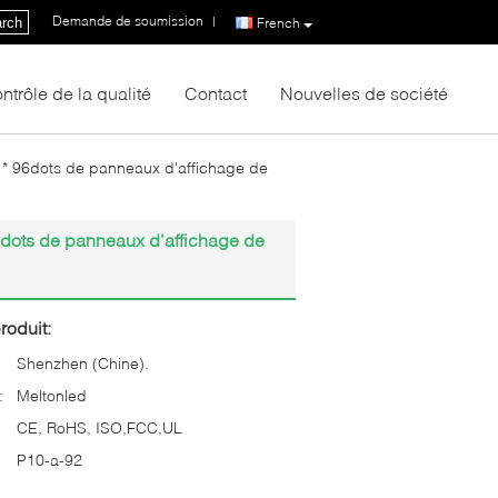
Demande de soumission
|
rch
French
ntrôle de la qualité
Contact
Nouvelles de société
e * 96dots de panneaux d'affichage de
6dots de panneaux d'affichage de
roduit:
Shenzhen (Chine).
:
Meltonled
CE, RoHS, ISO,FCC,UL
P10-a-92