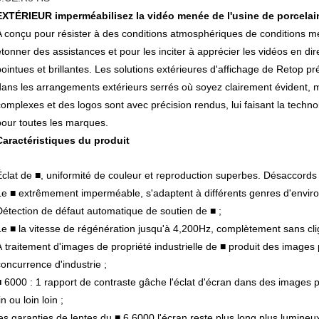
EXTÉRIEUR imperméabilisez la vidéo menée de l'usine de porcelai
A conçu pour résister à des conditions atmosphériques de conditions m
étonner des assistances et pour les inciter à apprécier les vidéos en d
pointues et brillantes. Les solutions extérieures d'affichage de Retop p
dans les arrangements extérieurs serrés où soyez clairement évident, m
complexes et des logos sont avec précision rendus, lui faisant la techn
pour toutes les marques.
Caractéristiques du produit
Éclat de ■, uniformité de couleur et reproduction superbes. Désaccords 
Le ■ extrêmement imperméable, s'adaptent à différents genres d'envir
Détection de défaut automatique de soutien de ■ ;
Le ■ la vitesse de régénération jusqu'à 4,200Hz, complètement sans cli
À traitement d'images de propriété industrielle de ■ produit des images p
concurrence d'industrie ;
■ 6000 : 1 rapport de contraste gâche l'éclat d'écran dans des images po
in ou loin loin ;
les garanties de lentes du ■ 6,6000 l'écran reste plus long plus lumine