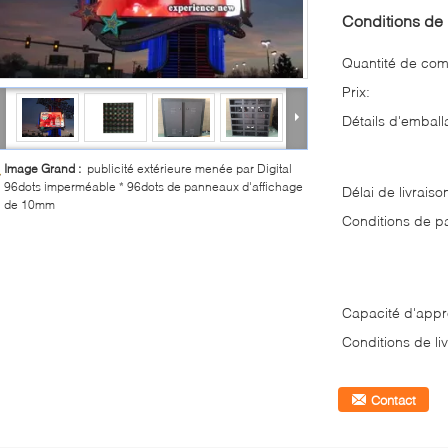
Conditions de 
Quantité de co
Prix:
Détails d'emball
Image Grand :
publicité extérieure menée par Digital
96dots imperméable * 96dots de panneaux d'affichage
Délai de livraiso
de 10mm
Conditions de p
Capacité d'appr
Conditions de liv
Contact