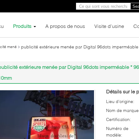
Sea
çu
Produits
A propos de nous
Visite d'usine
Co
publicité extérieure menée par Digital 96dots imperméabl
icité mené
publicité extérieure menée par Digital 96dots imperméable * 9
10mm
Détails sur le p
Lieu d'origine:
Nom de marque
Certification:
Numéro de
modèle: