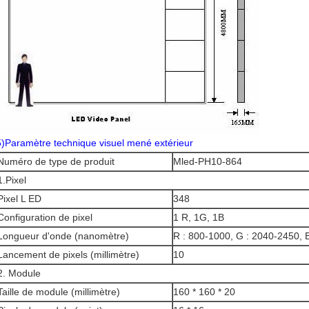
5)Paramètre technique visuel mené extérieur
Numéro de type de produit
Mled-PH10-864
1.Pixel
Pixel L ED
348
Configuration de pixel
1 R, 1G, 1B
Longueur d'onde (nanomètre)
R : 800-1000, G : 2040-2450, 
Lancement de pixels (millimètre)
10
2. Module
Taille de module (millimètre)
160 * 160 * 20