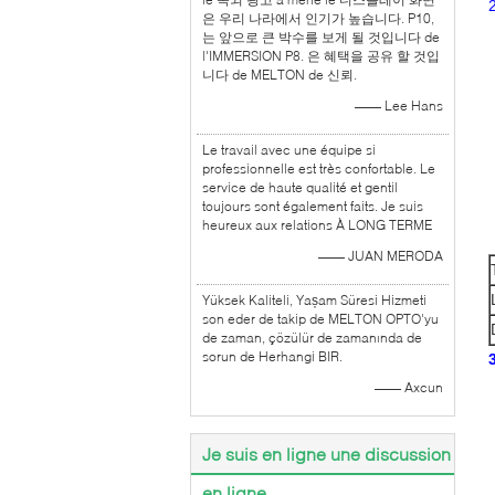
은 우리 나라에서 인기가 높습니다. P10,
는 앞으로 큰 박수를 보게 될 것입니다 de
l'IMMERSION P8. 은 혜택을 공유 할 것입
니다 de MELTON de 신뢰.
—— Lee Hans
Le travail avec une équipe si
professionnelle est très confortable. Le
service de haute qualité et gentil
toujours sont également faits. Je suis
heureux aux relations À LONG TERME
—— JUAN MERODA
Yüksek Kaliteli, Yașam Süresi Hizmeti
son eder de takip de MELTON OPTO'yu
de zaman, çözülür de zamanında de
sorun de Herhangi BIR.
—— Axcun
Je suis en ligne une discussion
en ligne