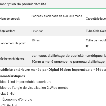
Description de produit détaillée
Panneau d'affichage de publicité mené
Nom de produit:
Caractéristique
Application:
Extérieur
Tube Chip Colo
10mm
Taille de modul
Lancement de pixel:
H):
panneaux d'affichage de publicité numériques
l
,
Mettre en évidence:
10mm a mené annoncer le panneau d'affichage
publicité extérieure menée par Digital 96dots imperméable * 96do
Caractéristiques
vidéo 1.led imperméable extérieure
vidéo de l'angle de visualisation 2.Wide menée
éclat 3.High
4. Économie d'énergie
5.CE.Ro HS