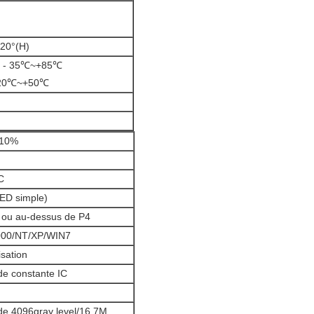
20°(H)
 : - 35℃~+85℃
 - 20℃~+50℃
10%
C
ED simple)
 ou au-dessus de P4
000/NT/XP/WIN7
sation
 constante IC
de 4096gray level/16.7M