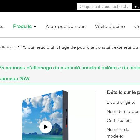
Sea
çu
Produits
A propos de nous
Visite d'usine
Co
P5 panneau d'affichage de publicité constant extérieur d
icité mené
P5 panneau d'affichage de publicité constant extérieur du le
panneau 25W
Détails sur le p
Lieu d'origine:
Nom de marque
Certification:
Numéro de
modèle: