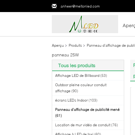
anheer@meltonled.com
Aper
Aperçu
Produits
Panneau d'affichage de publ
panneau 25W
Tous les produits
Affichage LED de Billboard
(53)
Outdoor pleine couleur conduit
affichage
(90)
écrans LEDs Indoor
(103)
Panneau d'affichage de publicité mené
(61)
Location de mur vidéo de conduit
(76)
Affichage à LED de taxi
(60)