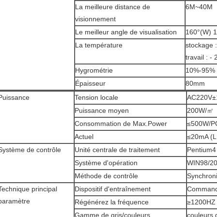
La meilleure distance de
6M~40M
visionnement
Le meilleur angle de visualisation
160°(W) 1
La température
stockage
travail :
Hygrométrie
10%-95%
Épaisseur
80mm
Puissance
Tension locale
AC220V±
Puissance moyen
200W/㎡
Consommation de Max.Power
≤500W/P
Actuel
≤20mA (L
Système de contrôle
Unité centrale de traitement
Pentium4
Système d'opération
WIN98/2
Méthode de contrôle
Synchroni
Technique principal
Dispositif d'entraînement
Commande
paramètre
Régénérez la fréquence
≥1200HZ
Gamme de gris/couleurs
couleurs 