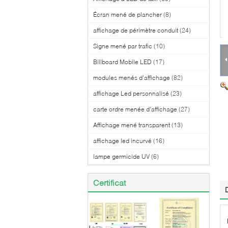
Écran mené de plancher
(8)
affichage de périmètre conduit
(24)
Signe mené par trafic
(10)
Billboard Mobile LED
(17)
modules menés d'affichage
(82)
affichage Led personnalisé
(23)
carte ordre menée d'affichage
(27)
Affichage mené transparent
(13)
affichage led incurvé
(16)
lampe germicide UV
(6)
Certificat