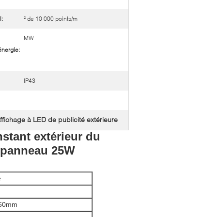
l:
² de 10 000 points/m
MW
énergie:
IP43
ffichage à LED de publicité extérieure
stant extérieur du
u panneau 25W
e
60mm