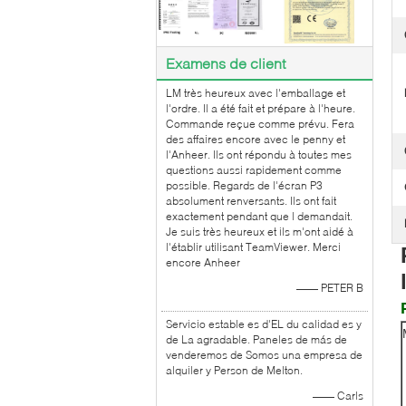
Examens de client
LM très heureux avec l'emballage et
l'ordre. Il a été fait et prépare à l'heure.
Commande reçue comme prévu. Fera
des affaires encore avec le penny et
l'Anheer. Ils ont répondu à toutes mes
questions aussi rapidement comme
possible. Regards de l'écran P3
absolument renversants. Ils ont fait
exactement pendant que l demandait.
Je suis très heureux et ils m'ont aidé à
l'établir utilisant TeamViewer. Merci
encore Anheer
—— PETER B
Servicio estable es d'EL du calidad es y
de La agradable. Paneles de más de
venderemos de Somos una empresa de
alquiler y Person de Melton.
—— Carls