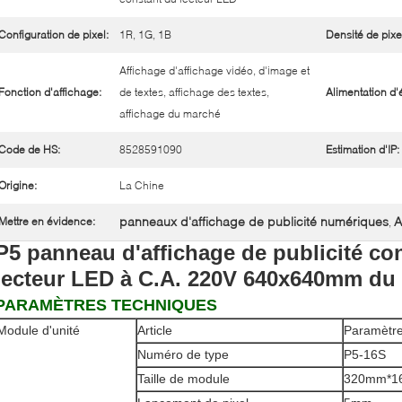
Configuration de pixel:
1R, 1G, 1B
Densité de pixe
Affichage d'affichage vidéo, d'image et
Fonction d'affichage:
de textes, affichage des textes,
Alimentation d'
affichage du marché
Code de HS:
8528591090
Estimation d'IP:
Origine:
La Chine
panneaux d'affichage de publicité numériques
A
Mettre en évidence:
,
P5 panneau d'affichage de publicité con
lecteur LED à C.A. 220V 640x640mm d
PARAMÈTRES TECHNIQUES
Module d'unité
Article
Paramètr
Numéro de type
P5-16S
Taille de module
320mm*1