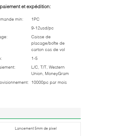
paiement et expédition:
mmande min:
1PC
9-12usd/pc
age:
Caisse de
placage/boîte de
carton cas de vol
n:
1-5
aiement:
L/C, T/T, Western
Union, MoneyGram
ovisionnement:
10000pc par mois
Lancement 5mm de pixel