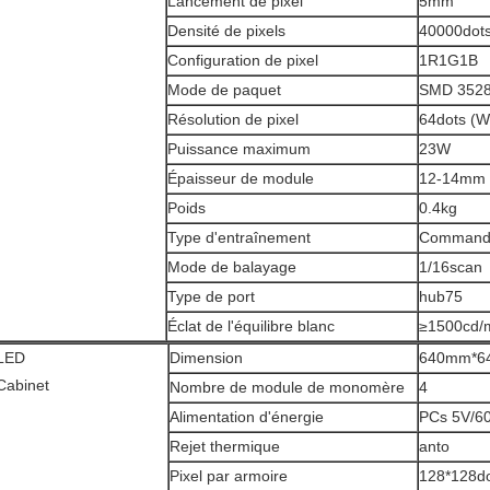
Lancement de pixel
5mm
Densité de pixels
40000dot
Configuration de pixel
1R1G1B
Mode de paquet
SMD 3528
Résolution de pixel
64dots (W
Puissance maximum
23W
Épaisseur de module
12-14mm
Poids
0.4kg
Type d'entraînement
Commande
Mode de balayage
1/16scan
Type de port
hub75
Éclat de l'équilibre blanc
≥1500cd/
LED
Dimension
640mm*6
Cabinet
Nombre de module de monomère
4
Alimentation d'énergie
PCs 5V/6
Rejet thermique
anto
Pixel par armoire
128*128d