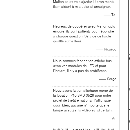
Melton et les vois ajuster l'écran mené,
ils m'aident à m'ajuster et enseigner.
—— Tal
Heureux de coopérer avec Melton opto
encore, ils sont patients pour répondre
à chaque question. Service de haute
qualité et meilleur.
—— Ricardo
Nous sommes fabrication affiche bus
avec vos modules de LED et pour
l'instant, il n'y a pas de problèmes.
—— Sergo
Nous avons fait un affichage mené de
la location P10 SMD 3528 pour notre
projet de théâtre national, l'affichage
court bien, aucune n'importe quelle
lampe aveugle, la vidéo est si certain.
—— Ari
le 옥외 광고 a mené le 디스플레이 화면