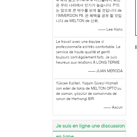
은 우리 나라에서 인기가 높습니다. P10,
는 앞으로 큰 박수를 보게 될 것입니다 de
l'IMMERSION P8. 은 혜택을 공유 할 것입
니다 de MELTON de 신뢰.
—— Lee Hans
Le travail avec une équipe si
professionnelle est très confortable. Le
service de haute qualité et gentil
toujours sont également faits. Je suis
heureux aux relations À LONG TERME
—— JUAN MERODA
Yüksek Kaliteli, Yașam Süresi Hizmeti
son eder de takip de MELTON OPTO'yu
de zaman, çözülür de zamanında de
sorun de Herhangi BIR.
—— Axcun
Je suis en ligne une discussion
en ligne