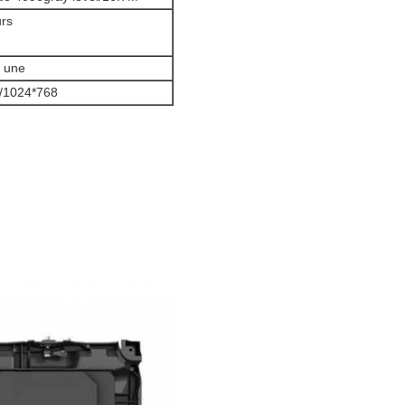
rs
e une
/1024*768