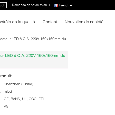
Demande de soumission
|
rch
French
ntrôle de la qualité
Contact
Nouvelles de société
u lecteur LED à C.A. 220V 160x160mm du
cteur LED à C.A. 220V 160x160mm du
roduit:
Shenzhen (Chine).
:
mled
CE, RoHS, UL, CCC, ETL
P5