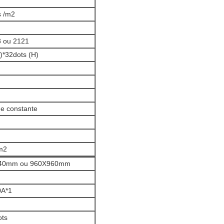
s /m2
 ou 2121
)*32dots (H)
 constante
m2
40mm ou 960X960mm
0A*1
ots