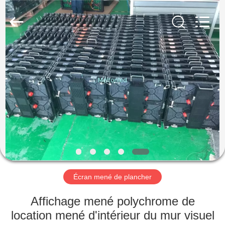
2026
Melton
optoelectronics
co.,
LTD.
All
Rights
Reserved.
MAISON
PRODUITS
AU
SUJET
DE
NOUS
Écran mené de plancher
VISITE
Affichage mené polychrome de
D'USINE
location mené d'intérieur du mur visuel