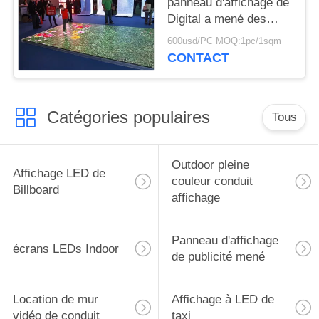
panneau d'affichage de
Digital a mené des
écrans, affichage à
600usd/PC MOQ:1pc/1sqm
LED De haute
CONTACT
résolution polychrome
Catégories populaires
Tous
Outdoor pleine
Affichage LED de
couleur conduit
Billboard
affichage
Panneau d'affichage
écrans LEDs Indoor
de publicité mené
Location de mur
Affichage à LED de
vidéo de conduit
taxi