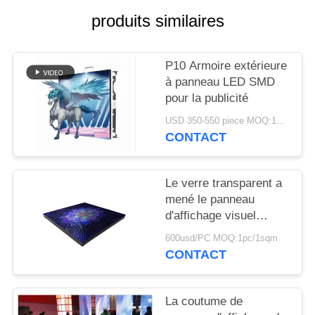
produits similaires
P10 Armoire extérieure
à panneau LED SMD
pour la publicité
USD 350-550 piece MOQ:1piece
CONTACT
Le verre transparent a
mené le panneau
d'affichage visuel
P9.276 P2.5 P2 P1
600usd/PC MOQ:1pc/1sqm
1R1G1B pour la
CONTACT
publicité
La coutume de