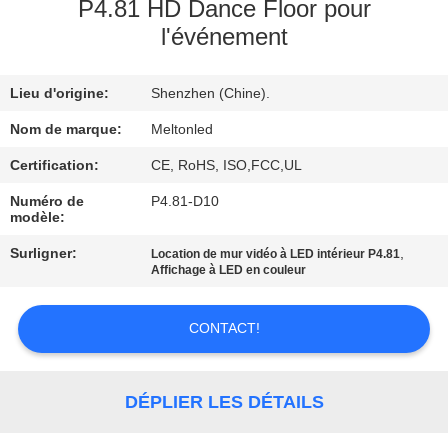
P4.81 HD Dance Floor pour
l'événement
CONTRÔLE
DE
Lieu d'origine:
Shenzhen (Chine).
QUALITÉ
Nom de marque:
Meltonled
COMPANY
Certification:
CE, RoHS, ISO,FCC,UL
NEWS
Numéro de
P4.81-D10
modèle:
Surligner:
,
Location de mur vidéo à LED intérieur P4.81
PLAN
Affichage à LED en couleur
DU
SITE
CONTACT!
PRIVACY
DÉPLIER LES DÉTAILS
POLICY