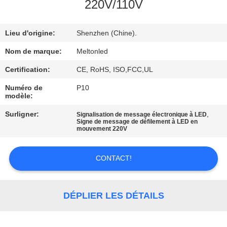
220V/110V
CONTRÔLE
Lieu d'origine:
Shenzhen (Chine).
DE
QUALITÉ
Nom de marque:
Meltonled
Certification:
CE, RoHS, ISO,FCC,UL
COMPANY
Numéro de
P10
modèle:
NEWS
Surligner:
,
Signalisation de message électronique à LED
Signe de message de défilement à LED en
mouvement 220V
PLAN
DU
CONTACT!
SITE
DÉPLIER LES DÉTAILS
PRIVACY
POLICY