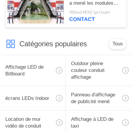
a mené les modules
RB/RG d'affichage en
300usd MOQ:1pc/1sqm
Inde
CONTACT
Catégories populaires
Tous
Outdoor pleine
Affichage LED de
couleur conduit
Billboard
affichage
Panneau d'affichage
écrans LEDs Indoor
de publicité mené
Location de mur
Affichage à LED de
vidéo de conduit
taxi