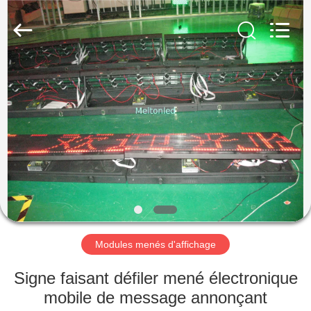
2026
Melton
optoelectronics
co.,
LTD.
All
Rights
Reserved.
MAISON
PRODUITS
AU
SUJET
DE
NOUS
Modules menés d'affichage
VISITE
Signe faisant défiler mené électronique
D'USINE
mobile de message annonçant