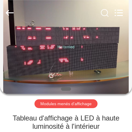
2026
Melton
optoelectronics
co.,
LTD.
All
Rights
Reserved.
MAISON
PRODUITS
AU
SUJET
DE
NOUS
Modules menés d'affichage
VISITE
Tableau d'affichage à LED à haute
D'USINE
luminosité à l'intérieur