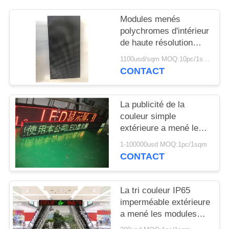
Modules menés
polychromes d'intérieur
de haute résolution
superbes d'affichage
1100usd/sqm MOQ:10pc/1sqm
de P2 SMD
CONTACT
La publicité de la
couleur simple
extérieure a mené les
modules AC220V de
1-100000usd MOQ:1pc/1sqm
haute résolution /110V
CONTACT
d'affichage
La tri couleur IP65
imperméable extérieure
a mené les modules
RB/RG d'affichage en