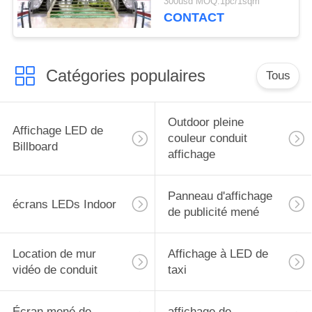
300usd MOQ:1pc/1sqm
Inde
CONTACT
Catégories populaires
Tous
Outdoor pleine
Affichage LED de
couleur conduit
Billboard
affichage
Panneau d'affichage
écrans LEDs Indoor
de publicité mené
Location de mur
Affichage à LED de
vidéo de conduit
taxi
Écran mené de
affichage de