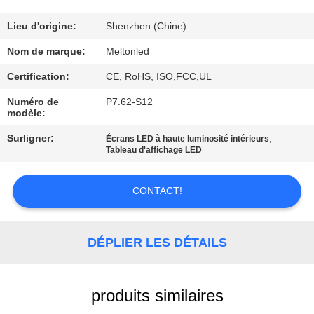
CONTRÔLE
Lieu d'origine:
Shenzhen (Chine).
DE
Nom de marque:
Meltonled
QUALITÉ
Certification:
CE, RoHS, ISO,FCC,UL
Numéro de
P7.62-S12
modèle:
COMPANY
NEWS
Surligner:
,
Écrans LED à haute luminosité intérieurs
Tableau d'affichage LED
PLAN
CONTACT!
DU
SITE
DÉPLIER LES DÉTAILS
PRIVACY
produits similaires
POLICY