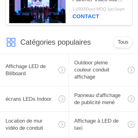
Intérieur Écrans LED
1-100000usd MOQ:1pc/1sqm
Location affichage LED
CONTACT
288mm*288mm
Catégories populaires
Tous
Outdoor pleine
Affichage LED de
couleur conduit
Billboard
affichage
Panneau d'affichage
écrans LEDs Indoor
de publicité mené
Location de mur
Affichage à LED de
vidéo de conduit
taxi