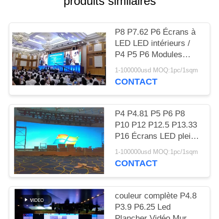
produits similaires
P8 P7.62 P6 Écrans à
LED LED intérieurs /
P4 P5 P6 Modules
d'affichage à LED /
1-100000usd MOQ:1pc/1sqm
Vidéo extérieure
CONTACT
P4 P4.81 P5 P6 P8
P10 P12 P12.5 P13.33
P16 Écrans LED plein
couleur extérieurs pour
1-100000usd MOQ:1pc/1sqm
la publicité
CONTACT
couleur complète P4.8
P3.9 P6.25 Led
Plancher Vidéo Mur