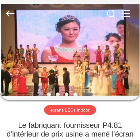
2026
Melton
optoelectronics
co.,
LTD.
All
Rights
Reserved.
MAISON
PRODUITS
AU
SUJET
DE
NOUS
écrans LEDs Indoor
VISITE
Le fabriquant-fournisseur P4.81
D'USINE
d'intérieur de prix usine a mené l'écran