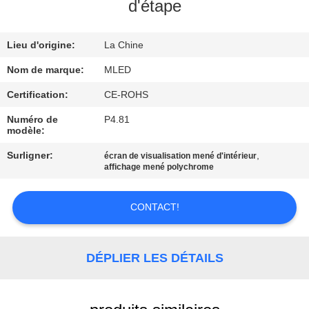
d'étape
CONTRÔLE
Lieu d'origine:
La Chine
DE
QUALITÉ
Nom de marque:
MLED
Certification:
CE-ROHS
COMPANY
Numéro de
P4.81
modèle:
NEWS
Surligner:
,
écran de visualisation mené d'intérieur
affichage mené polychrome
PLAN
DU
CONTACT!
SITE
DÉPLIER LES DÉTAILS
PRIVACY
POLICY