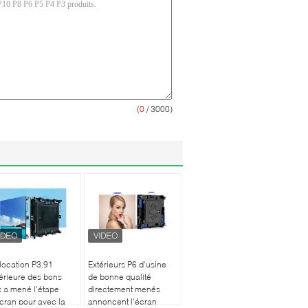
(
0
/ 3000)
location P3.91
Extérieurs P6 d'usine
érieure des bons
de bonne qualité
x a mené l'étape
directement menés
cran pour avec la
annoncent l'écran