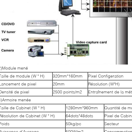
2)Module mené
Taille de module (W * H)
320mm*160mm
Pixel Configeration
Lancement de pixel
20mm
Résolution (W*H)
Densité de pixel
2500 points/m2
Entraînement de la mé
3)Armoire menée
Taille de Cabinet (W * H)
1280mm*960mm
Quantité de m
Résolution de Cabinet (W * H)
64dots*48dots
Pixel de Cabin
Poids
50kg/pc
Secteur
Puissance d'Avarage
500W/m2
Consommatio