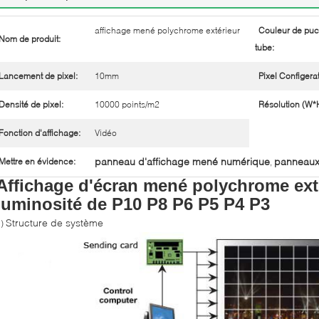
affichage mené polychrome extérieur
Couleur de puc
Nom de produit:
tube:
Lancement de pixel:
10mm
Pixel Configerat
Densité de pixel:
10000 points/m2
Résolution (W*
Fonction d'affichage:
Vidéo
panneau d'affichage mené numérique
panneaux 
Mettre en évidence:
,
Affichage d'écran mené polychrome exté
luminosité de P10 P8 P6 P5 P4 P3
Structure de système
1)