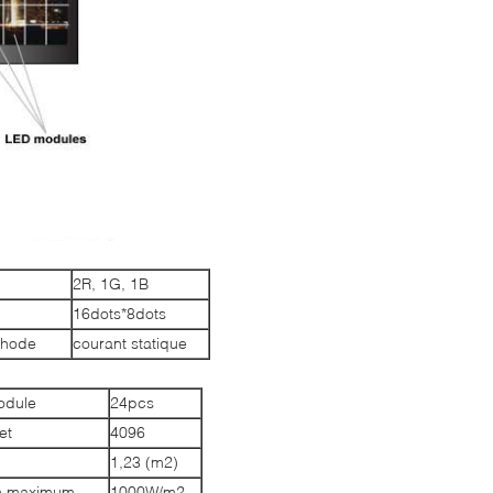
2R, 1G, 1B
16dots*8dots
thode
courant statique
odule
24pcs
et
4096
1,23 (m2)
n maximum
1000W/m2