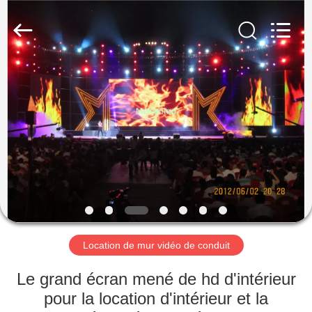
2026
Melton
optoelectronics
co.,
LTD.
All
Rights
Reserved.
MAISON
PRODUITS
AU
SUJET
DE
NOUS
Location de mur vidéo de conduit
VISITE
Le grand écran mené de hd d'intérieur
D'USINE
pour la location d'intérieur et la