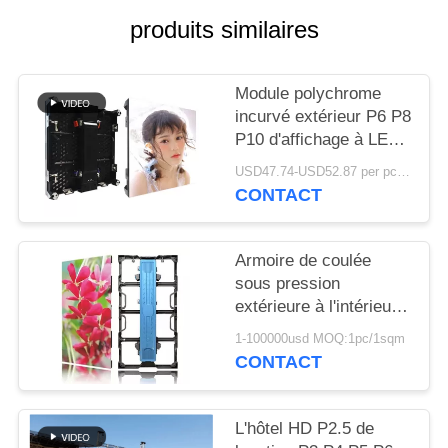
produits similaires
Module polychrome
incurvé extérieur P6 P8
P10 d'affichage à LED
de service avant avec
USD47.74-USD52.87 per pc MOQ:1PC
l'aimant
CONTACT
Armoire de coulée
sous pression
extérieure à l'intérieur
de différentes tailles P2
1-100000usd MOQ:1pc/1sqm
P3 P4 P5 P6 P8 P10
CONTACT
Location de mur vidéo
LED
L'hôtel HD P2.5 de