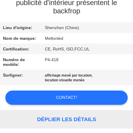
publicité d'intérieur présentent le
backfrop
CONTRÔLE
DE
Lieu d'origine:
Shenzhen (Chine).
QUALITÉ
Nom de marque:
Meltonled
COMPANY
Certification:
CE, RoHS, ISO,FCC,UL
NEWS
Numéro de
P4-418
modèle:
Surligner:
,
affichage mené par location
PLAN
location visuelle menée
DU
SITE
CONTACT!
PRIVACY
DÉPLIER LES DÉTAILS
POLICY