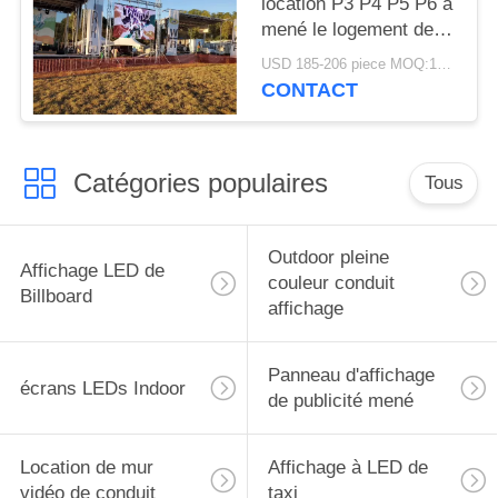
location P3 P4 P5 P6 a
mené le logement de
panneaux/location
USD 185-206 piece MOQ:1piece
menée de mur
CONTACT
d'affichage
Catégories populaires
Tous
Outdoor pleine
Affichage LED de
couleur conduit
Billboard
affichage
Panneau d'affichage
écrans LEDs Indoor
de publicité mené
Location de mur
Affichage à LED de
vidéo de conduit
taxi